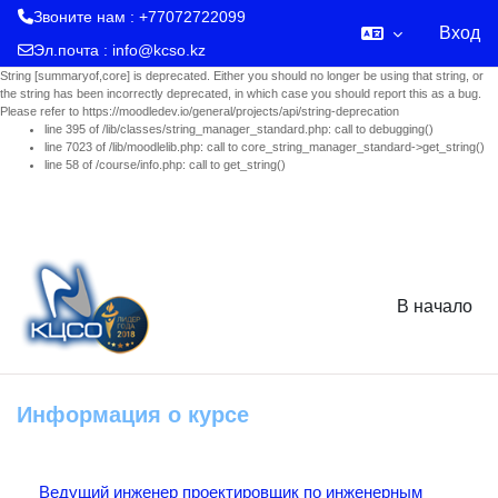
Звоните нам : +77072722099
Вход
Эл.почта :
info@kcso.kz
String [summaryof,core] is deprecated. Either you should no longer be using that string, or
the string has been incorrectly deprecated, in which case you should report this as a bug.
Please refer to https://moodledev.io/general/projects/api/string-deprecation
line 395 of /lib/classes/string_manager_standard.php: call to debugging()
line 7023 of /lib/moodlelib.php: call to core_string_manager_standard->get_string()
line 58 of /course/info.php: call to get_string()
Перейти к основному содержанию
В начало
Информация о курсе
Ведущий инженер проектировщик по инженерным